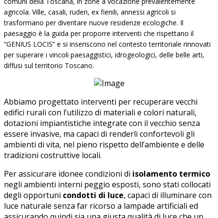
comuni della Toscana, in zone a vocazione prevalentemente
agricola. Ville, casali, ruderi, ex fienili, annessi agricoli si
trasformano per diventare nuove residenze ecologiche. Il
paesaggio è la guida per proporre interventi che rispettano il
“GENIUS LOCIS” e si inseriscono nel contesto territoriale rinnovati
per superare i vincoli paesaggistici, idrogeologici, delle belle arti,
diffusi sul territorio Toscano.
Abbiamo progettato interventi per recuperare vecchi
edifici rurali con l’utilizzo di materiali e colori naturali,
dotazioni impiantistiche integrate con il vecchio senza
essere invasive, ma capaci di renderli confortevoli gli
ambienti di vita, nel pieno rispetto dell’ambiente e delle
tradizioni costruttive locali.
Per assicurare idonee condizioni di
isolamento termico
negli ambienti interni peggio esposti, sono stati collocati
degli opportuni
condotti di luce
, capaci di illuminare con
luce naturale senza far ricorso a lampade artificiali ed
assicurando quindi sia una giusta qualità di luce che un